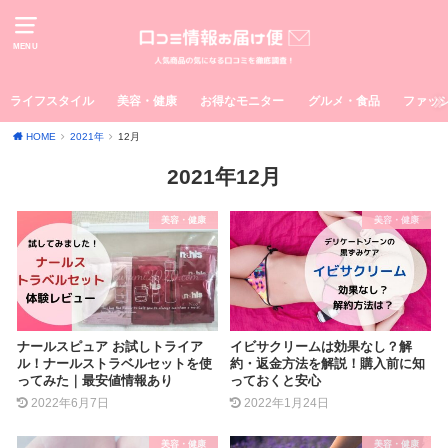
MENU
ライフスタイル
美容・健康
お得なモニター
グルメ・食品
ファッ
HOME
2021年
12月
2021年12月
美容・健康
美容・健康
ナールスピュア お試しトライア
イビサクリームは効果なし？解
ル！ナールストラベルセットを使
約・返金方法を解説！購入前に知
ってみた｜最安値情報あり
っておくと安心
2022年6月7日
2022年1月24日
美容・健康
美容・健康