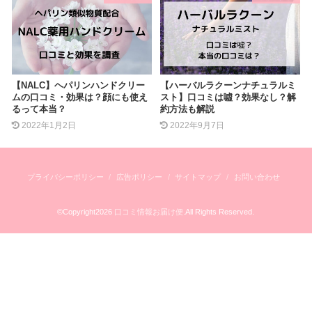
【NALC】ヘパリンハンドクリー
【ハーバルラクーンナチュラルミ
ムの口コミ・効果は？顔にも使え
スト】口コミは噓？効果なし？解
るって本当？
約方法も解説
2022年1月2日
2022年9月7日
プライバシーポリシー
広告ポリシー
サイトマップ
お問い合わせ
©Copyright2026
口コミ情報お届け便
.All Rights Reserved.