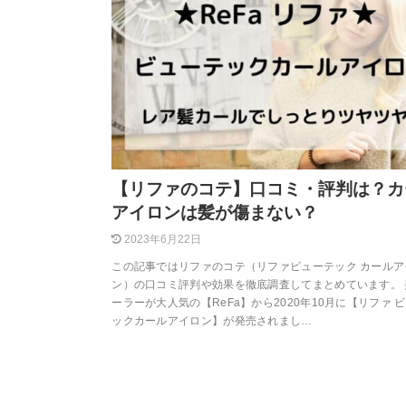
【リファのコテ】口コミ・評判は？カ
アイロンは髪が傷まない？
2023年6月22日
この記事ではリファのコテ（リファビューテック カールア
ン）の口コミ評判や効果を徹底調査してまとめています。 
ーラーが大人気の【ReFa】から2020年10月に【リファ 
ックカールアイロン】が発売されまし…