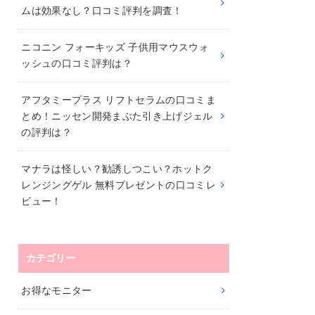
ムは効果なし？口コミ評判を調査！
ニコニン フォーキッズ 子供用マウスウォ
ッシュの口コミ評判は？
アフタミープラス リフトセラムの口コミま
とめ！ニッセン開発まぶた引き上げジェル
の評判は？
マナラは怪しい？勧誘しつこい？ホットク
レンジングゲル 無料プレゼントの口コミレ
ビュー！
カテゴリー
お得なモニター