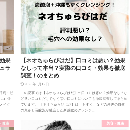
効果
【ネオちゅらびはだ】口コミは悪い？効果
ュラ
なしって本当？実際の口コミ・効果を徹底
調査！のまとめ
2023年1月12日
ミ評判・効
この記事では【ネオちゅらびはだ】の口コミは悪い？効果なし？な
at）外
ど良い口コミだけでなく悪い口コミについても徹底調査してまとめ
メイク
ています。 【ネオちゅらびはだ】は「もずく」などの沖縄の自然
の恵みと炭酸泡が融合した新感覚のクレンジ…
・健康
美容・健康