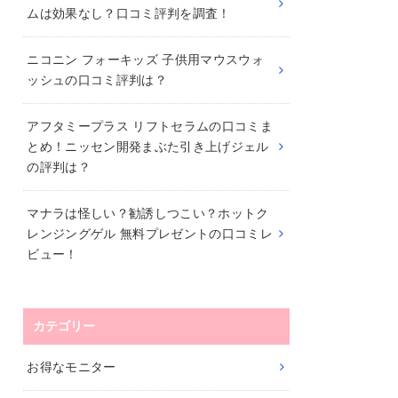
ムは効果なし？口コミ評判を調査！
ニコニン フォーキッズ 子供用マウスウォ
ッシュの口コミ評判は？
アフタミープラス リフトセラムの口コミま
とめ！ニッセン開発まぶた引き上げジェル
の評判は？
マナラは怪しい？勧誘しつこい？ホットク
レンジングゲル 無料プレゼントの口コミレ
ビュー！
カテゴリー
お得なモニター