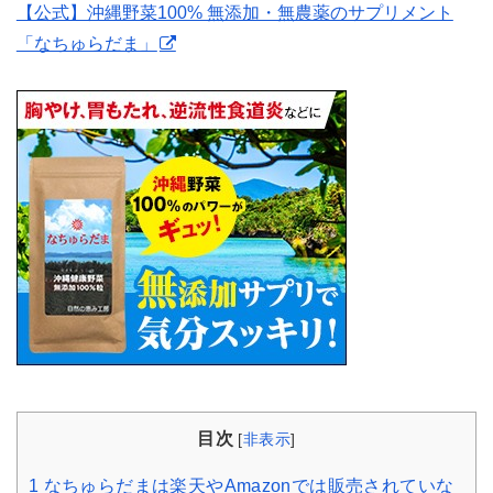
【公式】沖縄野菜100% 無添加・無農薬のサプリメント
「なちゅらだま」
目次
[
非表示
]
1
なちゅらだまは楽天やAmazonでは販売されていな