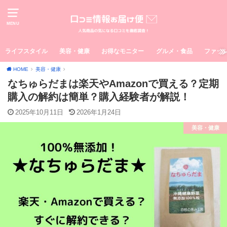
MENU
ライフスタイル
美容・健康
お得なモニター
グルメ・食品
ファッ
HOME
美容・健康
なちゅらだまは楽天やAmazonで買える？定期
購入の解約は簡単？購入経験者が解説！
2025年10月11日
2026年1月24日
美容・健康