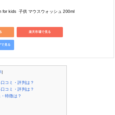
n for kids  子供 マウスウォッシュ 200ml 
る
楽天市場で見る
ングで見る
示
]
い口コミ・評判は？
い口コミ・評判は？
果・特徴は？