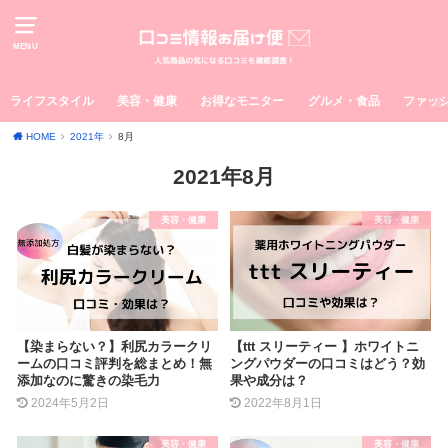
MENU
ライフスタイル
美容・健康
お得なモニター
グルメ・食品
ファッ
HOME
2021年
8月
2021年8月
美容・健康
美容・健康
【染まらない？】利尻カラークリ
【ttt スリーティー 】ホワイトニ
ームの口コミ評判を総まとめ！無
ングパウダーの口コミはどう？効
添加なのに驚きの染毛力
果や成分は？
2024年5月2日
2022年8月1日
美容・健康
美容・健康