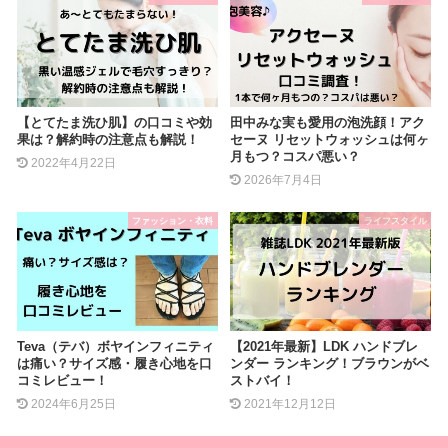
【とてたま洗ひ肌】の口コミや効
田中みな実も愛用の泡洗顔！アク
果は？解約時の注意点も解説！
セーヌ リセットウォッシュは何ヶ
月もつ？コスパ悪い？
2022年4月22日
2026年7月4日
ファッション・衣料
ライフスタイル
Teva（テバ）ボヤインフィニティ
【2021年最新】LDK ハンドブレ
は痛い？サイズ感・履き心地を口
ンダー ランキング！ブラウンがベ
コミレビュー！
ストバイ！
2024年6月25日
2021年12月12日