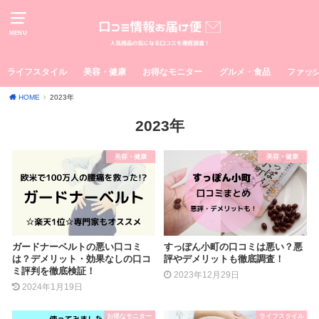
MENU
ライフスタイル
美容・健康
お得なモニター
グルメ・食品
ファッ
HOME
2023年
2023年
美容・健康
美容・健康
ガードナーベルトの悪い口コミ
すっぽん小町の口コミは悪い？悪
は？デメリット・効果なしの口コ
評やデメリットも徹底調査！
ミ評判を徹底検証！
2023年12月29日
2024年1月19日
お得なモニター
ライフスタイル