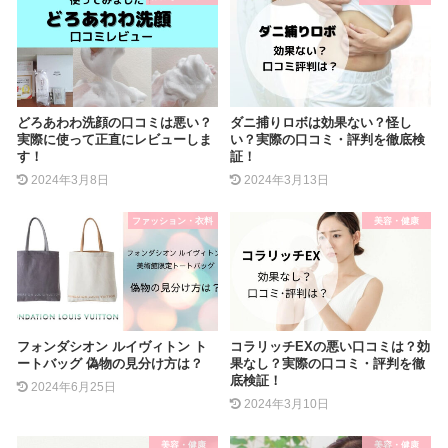
どろあわわ洗顔の口コミは悪い？
ダニ捕りロボは効果ない？怪し
実際に使って正直にレビューしま
い？実際の口コミ・評判を徹底検
す！
証！
2024年3月8日
2024年3月13日
ファッション・衣料
美容・健康
フォンダシオン ルイヴィトン ト
コラリッチEXの悪い口コミは？効
ートバッグ 偽物の見分け方は？
果なし？実際の口コミ・評判を徹
底検証！
2024年6月25日
2024年3月10日
美容・健康
美容・健康