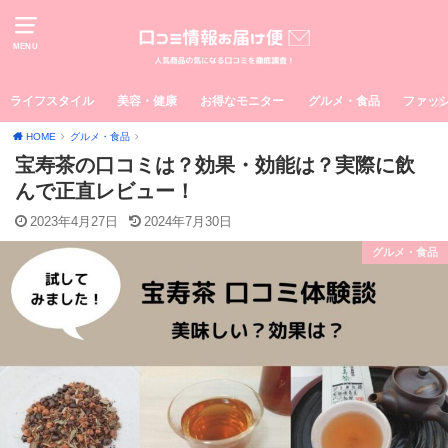
MENU
ライフスタイル
美容・健康
お得なモニター
グルメ・食品
ファッ
HOME
グルメ・食品
宝寿茶の口コミは？効果・効能は？実際に飲
んで正直レビュー！
2023年4月27日
2024年7月30日
グルメ・食品