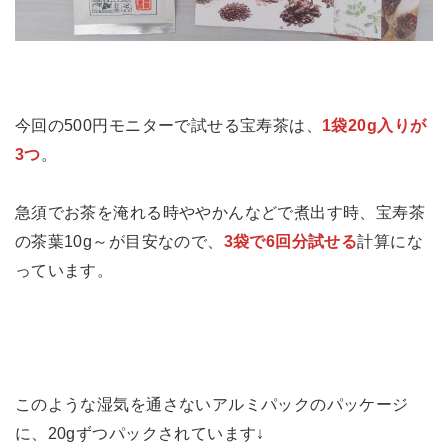
今回の500円モニターで試せる宝寿茶は、
1袋20g入りが
3つ
。
急須でお茶を淹れる時ややかんなどで煮出す時、宝寿茶
の茶葉10g～が目安なので、
3袋で6回分試せる
計算にな
っています。
このような湿気を通さないアルミパックのパッケージ
に、20gずつパックされています↓