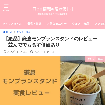
MENU
ライフスタイル
美容・健康
お得なモニター
グルメ・食品
ファッ
HOME
グルメ・食品
【絶品】鎌倉モンブランスタンドのレビュー
｜並んででも食す価値あり
2020年11月3日
2020年11月5日
グルメ・食品