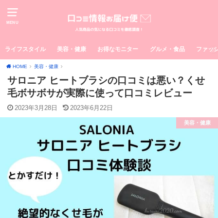
MENU
ライフスタイル
美容・健康
お得なモニター
グルメ・食品
ファッ
HOME
美容・健康
サロニア ヒートブラシの口コミは悪い？くせ
毛ボサボサが実際に使って口コミレビュー
2023年3月28日
2023年6月22日
美容・健康