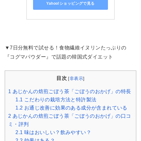
Yahoo!ショッピングで見る
▼7日分無料で試せる！食物繊維イヌリンたっぷりの
『コグマパウダー』で話題の韓国式ダイエット
目次
[
非表示
]
1
あじかんの焙煎ごぼう茶「ごぼうのおかげ」の特長
1.1
こだわりの栽培方法と特許製法
1.2
お通じ改善に効果のある成分が含まれている
2
あじかんの焙煎ごぼう茶「ごぼうのおかげ」の口コ
ミ・評判
2.1
味はおいしい？飲みやすい？
2.2
効果はある？