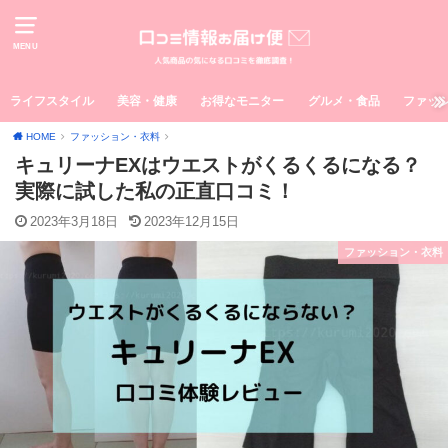
MENU
ライフスタイル
美容・健康
お得なモニター
グルメ・食品
ファッ
HOME
ファッション・衣料
キュリーナEXはウエストがくるくるになる？
実際に試した私の正直口コミ！
2023年3月18日
2023年12月15日
ファッション・衣料