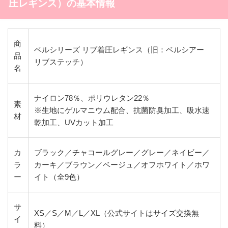
圧レギンス）の基本情報
商
ベルシリーズ リブ着圧レギンス（旧：ベルシアー
品
リブステッチ）
名
ナイロン78％、ポリウレタン22％
素
※生地にゲルマニウム配合、抗菌防臭加工、吸水速
材
乾加工、UVカット加工
カ
ブラック／チャコールグレー／グレー／ネイビー／
ラ
カーキ／ブラウン／ベージュ／オフホワイト／ホワ
ー
イト（全9色）
サ
XS／S／M／L／XL（公式サイトはサイズ交換無
イ
料）