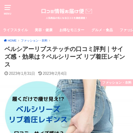
MENU
ライフスタイル
美容・健康
お得なモニター
グルメ・食品
ファッ
HOME
ファッション・衣料
ベルシアーリブステッチの口コミ評判｜サイ
ズ感・効果は？ベルシリーズ リブ着圧レギン
ス
2023年1月31日
2023年2月4日
ファッション・衣料