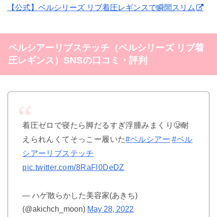
【公式】ベルシリーズ リブ着圧レギンスで瞬間スリム
ベルシアーリブステッチ（ベルシリーズ リブ着
圧レギンス）SNSの口コミ・評判
着圧ゼロで寝たら脚だるすぎ浮腫みまくり🥲耐
えられんくてそっこー履いた
#ベルシアー
#ベル
シアーリブステッチ
pic.twitter.com/8RaFl0DeDZ
— ハゲ散らかした美容家(あきち)
(@akichch_moon)
May 28, 2022