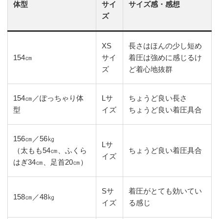
体型
サイ
サイズ感・感想
ズ
XS
長さはほんの少し短め
154㎝
サイ
着圧は強めに感じるけ
ズ
ど着心地抜群
154㎝／ぽっちゃり体
Lサ
ちょうど良い長さ
型
イズ
ちょうど良い着圧具合
156㎝／56㎏
Lサ
（太もも54㎝、ふくら
ちょうど良い着圧具合
イズ
はぎ34㎝、足首20㎝）
Sサ
着圧がとても効いてい
158㎝／48㎏
イズ
る感じ