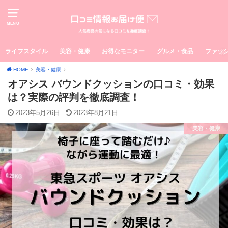
MENU
ライフスタイル
美容・健康
お得なモニター
グルメ・食品
ファッ
HOME
美容・健康
オアシス バウンドクッションの口コミ・効果
は？実際の評判を徹底調査！
2023年5月26日
2023年8月21日
美容・健康