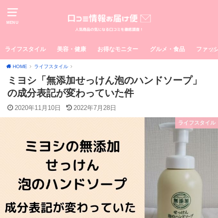
MENU
ライフスタイル
美容・健康
お得なモニター
グルメ・食品
ファッ
HOME
ライフスタイル
ミヨシ「無添加せっけん泡のハンドソープ」
の成分表記が変わっていた件
2020年11月10日
2022年7月28日
ライフスタイル