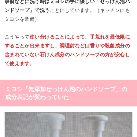
事前などに洗う時はミヨシの手に優しい「せっけん泡ハ
ンドソープ」で洗う
ことにしています。（キッチンにも
ミヨシを常備）
こうやって
使い分けることによって、手荒れを最低限に
することが出来ますし、調理前などは香りや殺菌成分の
含まれていない石けん成分のハンドソープの方が安心し
て使えます
。
ミヨシ「無添加せっけん泡のハンドソープ」の
成分表記が変わっていた