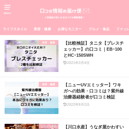
MENU
ライフスタイル
美容・健康
お得なモニター
グルメ・食品
ファッ
【比較検証】タニタ【ブレスチ
美容・健康
ェッカー】の口コミ｜EBｰ100
とHCｰ150SWH
2021年3月4日
【ニューUVエミッター】ワキ
美容・健康
ガへの効果・口コミは？紫外線
治療器経験者が口コミ検証
2022年8月2日
【川口水産】うなぎ屋かわすい
グルメ・食品