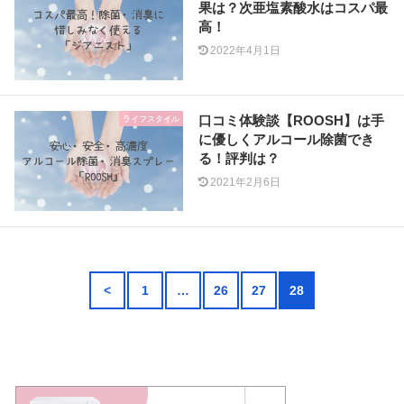
果は？次亜塩素酸水はコスパ最
高！
2022年4月1日
口コミ体験談【ROOSH】は手
ライフスタイル
に優しくアルコール除菌でき
る！評判は？
2021年2月6日
<
1
…
26
27
28